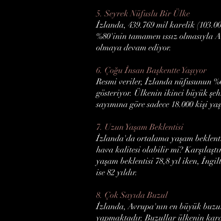
5. Seyrek Nüfuslu Bir Ülke
İzlanda, 439.769 mil karelik (103.0
%80'inin tamamen ıssız olmasıyla A
olmaya devam ediyor.
6. Çoğu İnsan Başkentte Yaşıyor
Resmi veriler, İzlanda nüfusunun %
gösteriyor. Ülkenin ikinci büyük şe
sayımına göre sadece 18.000 kişi yaş
7. Uzun Yaşam Beklentisi
İzlanda'da ortalama yaşam beklentis
hava kalitesi olabilir mi? Karşıla
yaşam beklentisi 78,8 yıl iken, İng
ise 82 yıldır.
8. Çok Sayıda Buzul
İzlanda, Avrupa'nın en büyük buzul
yapmaktadır. Buzullar ülkenin kara