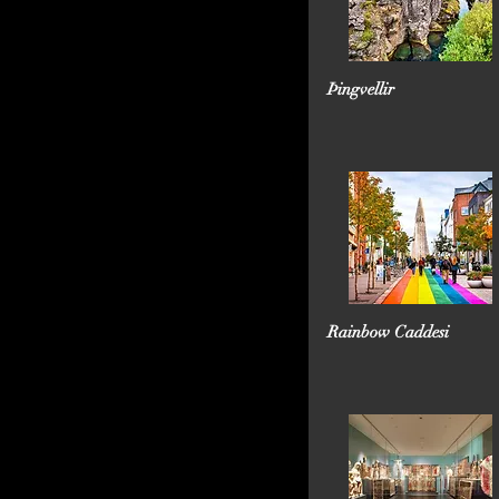
Þingvellir
Rainbow Caddesi