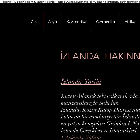
"_blank" "Booking.com Search Flights" "https://wasabi.bstatic.com/ banners/flights/en/inspirati
Gezi
Asya
K. Amerika
G.Amerika
Afrika
İZLANDA HAKINN
İzlanda Tarihi
Kuzey Atlantik'teki volkanik ada İ
manzaralarıyla ünlüdür.
İzlanda, Kuzey Kutup Dairesi'ni
bulunan bir cumhuriyettir. İzlanda'
en yakın komşuları Grönland, Norve
İzlanda Gerçekleri ve İstatistikleri
1. İzlanda Nüfusu