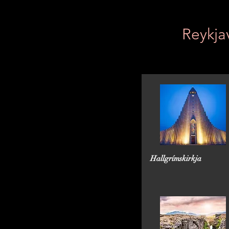
Reykja
Hallgrímskirkja