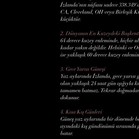
İzlanda'nın nüfusu sadece 338.349
CA, Cleveland, OH veya Birleşik Kr
küçüktür.
2. Dünyanın En Kuzeydeki Başkent
64 derece kuzey enleminde, hiçbir u
kadar yakın değildir. Helsinki ve O
ise yaklaşık 60 derece kuzey enlemin
3. Gece Yarısı Güneşi
Yaz aylarında İzlanda, gece yarısı 
olan yaklaşık 24 saat gün ışığıyla k
tamamen batmaz. Tekrar doğmadan ö
dokunur.
4. Kısa Kış Günleri
Güneş yaz aylarında bir dönemde ba
ayındaki kış gündönümü sırasında g
batar.