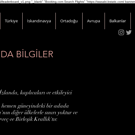
onal/leaderboard_v1.png
"_blank" "Booking.com Search Flights" "https://wasabi.bstatic.com/ banner
Türkiye
İskandinavya
Ortadoğu
Avrupa
Balkanlar
DA BİLGİLER
zlanda, kaplıcaları ve etkileyici
n hemen güneyindeki bir adada
nın diğer ülkelerle sınırı yoktur ve
ç ve Birleşik Krallık'tır.