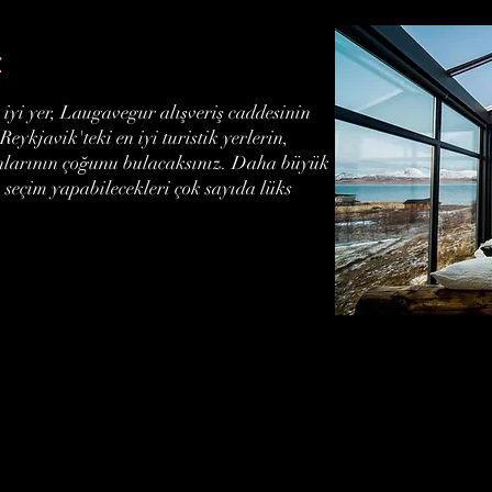
r
 iyi yer, Laugavegur alışveriş caddesinin
eykjavik'teki en iyi turistik yerlerin,
anlarının çoğunu bulacaksınız. Daha büyük
 seçim yapabilecekleri çok sayıda lüks