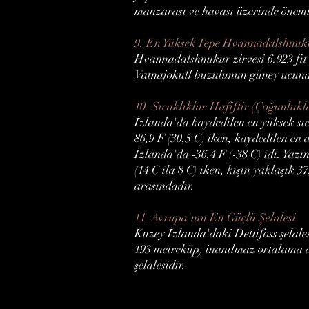
manzarası ve havası üzerinde önemli 
9. En Yüksek Tepe Hvannadalshnuk
Hvannadalshnukur zirvesi 6.923 fit 
Vatnajokull buzulunun güney ucund
10. Sıcaklıklar Hafiftir (Çoğunlukl
İzlanda'da kaydedilen en yüksek sı
86,9 F (30,5 C) iken, kaydedilen en
İzlanda'da -36,4 F (-38 C) idi. Yazı
(14 C ila 8 C) iken, kışın yaklaşık 37
arasındadır.
11. Avrupa'nın En Güçlü Şelalesi
Kuzey İzlanda'daki Dettifoss şelales
193 metreküp) inanılmaz ortalama a
şelalesidir.