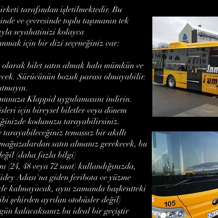
rketi tarafından işletilmektedir. Bu
çinde ve çevresinde toplu taşımanın tek
ğıyla seyahatinizi kolayca
anmak için bir dizi seçeneğiniz var:
it olarak bilet satın almak hala mümkün ve
ecek. Sürücünün bozuk parası olmayabilir.
utmayın.
nunuza Klappid uygulamasını indirin.
leri için bireysel biletler veya dönem
ndiğinizde kodunuzu tarayabilirsiniz.
 tarayabileceğiniz temassız bir akıllı
li mağazalardan satın almanız gerekecek, bu
eğil (daha fazla bilgi)
ı (24, 48 veya 72 saat) kullandığınızda,
 Videy Adası'na giden feribota ve yüzme
ekle kalmayacak, aynı zamanda başkentteki
bi şehirden ayrılan otobüsler değil)
 gün kalacaksanız bu ideal bir geçiştir