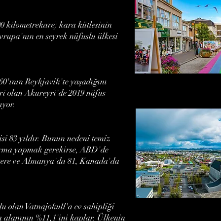
00 kilometrekare) kara kütlesinin
vrupa'nın en seyrek nüfuslu ülkesi
60'ının Reykjavik'te yaşadığını
hri olan Akureyri'de 2019 nüfus
ıyor.
i 83 yıldır. Bunun nedeni temiz
ştırma yapmak gerekirse, ABD'de
iltere ve Almanya'da 81, Kanada'da
u olan Vatnajokull'a ev sahipliği
 alanının %11,1'ini kaplar. Ülkenin