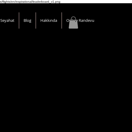
s/flights/en/inspirational/leaderboard_v1.png
Seyahat
Blog
Hakkında
Online Randevu