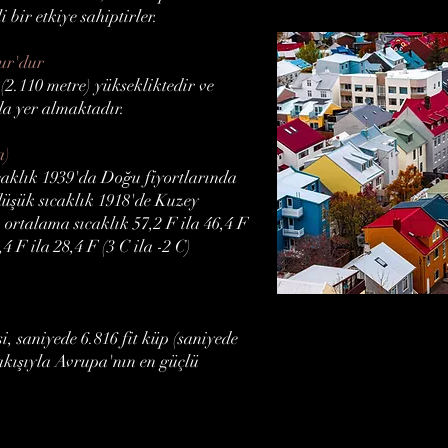
bir etkiye sahiptirler.
ur'dur
(2.110 metre) yüksekliktedir ve
a yer almaktadır.
a)
caklık 1939'da Doğu fiyortlarında
 düşük sıcaklık 1918'de Kuzey
n ortalama sıcaklık 57,2 F ila 46,4 F
,4 F ila 28,4 F (3 C ila -2 C)
i, saniyede 6.816 fit küp (saniyede
kışıyla Avrupa'nın en güçlü