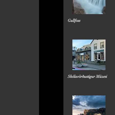
Gullfoss
Skólavörðustígur Müzesi