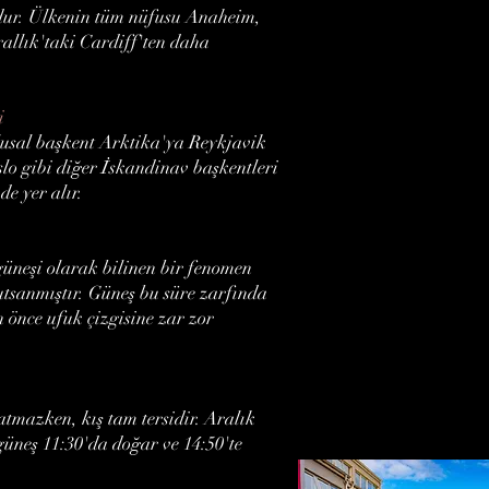
'dur. Ülkenin tüm nüfusu Anaheim,
allık'taki Cardiff'ten daha
i
lusal başkent Arktika'ya Reykjavik
slo gibi diğer İskandinav başkentleri
de yer alır.
güneşi olarak bilinen bir fenomen
utsanmıştır. Güneş bu süre zarfında
nce ufuk çizgisine zar zor
tmazken, kış tam tersidir. Aralık
üneş 11:30'da doğar ve 14:50'te