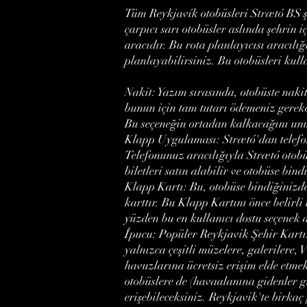
Tüm Reykjavík otobüsleri Strætó BS şi
çarpıcı sarı otobüsler aslında şehrin i
aracıdır. Bu rota planlayıcısı aracılı
planlayabilirsiniz. Bu otobüsleri kull
Nakit: Yazım sırasında, otobüste nak
bunun için tam tutarı ödemeniz gerek
Bu seçeneğin ortadan kalkacağını un
Klapp Uygulaması: Strætó'dan telefo
Telefonunuz aracılığıyla Strætó otobüs
biletleri satın alabilir ve otobüse bi
Klapp Kartı: Bu, otobüse bindiğinizde
karttır. Bu Klapp Kartını önce belir
yüzden bu en kullanıcı dostu seçenek d
İpucu: Popüler Reykjavik Şehir Kartın
yalnızca çeşitli müzelere, galerilere,
havuzlarına ücretsiz erişim elde etm
otobüslere de (havaalanına gidenler gi
erişebileceksiniz. Reykjavik'te birkaç