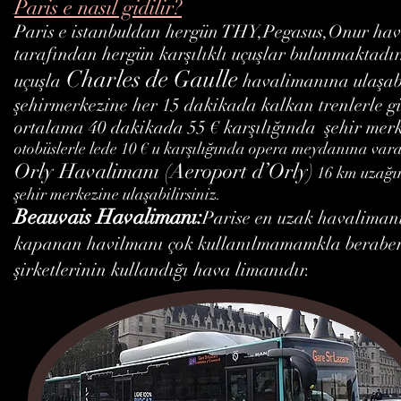
Paris e nasıl gidilir?
Paris e istanbuldan hergün THY,Pegasus,Onur hav
tarafından hergün karşılıklı uçuşlar bulunmaktadır
Charles de Gaulle
uçuşla
havalimanına ulaşab
şehirmerkezine her 15 dakikada kalkan trenlerle gid
ortalama 40 dakikada 55 € karşılığında şehir merke
otobüslerle lede 10 € u karşılığında opera meydanına varab
Orly Havalimanı (Aeroport d’Orly)
16 km uzağın
şehir merkezine ulaşabilirsiniz.
Beauvais Havalimanı:
Parise en uzak havalimanı
kapanan havilmanı çok kullanılmamamkla beraber
şirketlerinin kullandığı hava limanıdır.