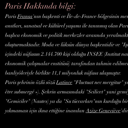
Paris Hakkında bilgi:
Paris
Fransa
'nın başkenti ve Île-de-France bölgesinin me
anıtları, sanatsal ve kültürel yaşamı ile tanınmış olan Pa
başlıca ekonomik ve politik merkezler arasında yeralmakta
oluşturmaktadır. Moda ve lüksün dünya başkentidir ve "Işık
içindeki nüfusun 2.144.700 kişi olduğu INSEE (Institut nati
ekonomik çalışmalar enstitüsü) tarafından tahmin edilmekt
banliyöleriyle birlikte 11,1 milyonluk nüfusa ulaşmıştır.
Paris şehrinin özlü sözü
Latince
"Fluctuat nec mergitur" 
être submergé »). Şehrin armasındaki "Scilicet" yani gemi
"Gemiciler" (Nautes) ya da "Su tüccarları"nın kurduğu bir
yıkmaması için ikna ettiğine inanılan
Azize Geneviève
'dir