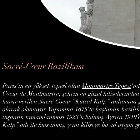
Sacré-Cœur Bazilikası
Paris’in en yüksek tepesi olan
Montmartre Tepesi
‘nd
Coeur de Montmartre, şehrin en güzel kiliselerinden
karar verilen Sacré Coeur “Kutsal Kalp” anlamına g
olarak okunuyor. Yapımına 1875‘te başlanan bazilik
inşaatın tamamlanması 1923‘ü bulmuş.Ayrıca 1919’da
Kalp” adı ile kutsanmış, yani kiliseye bu ad uygun g