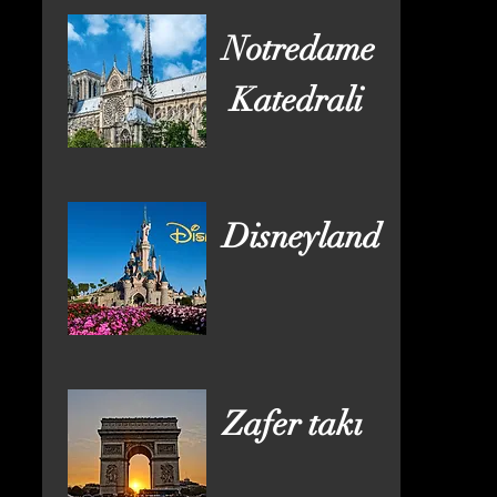
Notredame
Katedrali
Disneyland
Zafer takı