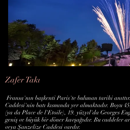
Zafer Takı
Fransa
'nın başkenti
Paris
'te bulunan tarihi anıtt
Caddesi'nin
batı kısmında yer almaktadır. Boyu 45,
(ya da Place de l'Etoile),
19. yüzyıl
'da Georges Eug
geniş ve büyük bir döner kavşağıdır. Bu caddele
veya
Şanzelize Caddesi
vardır.