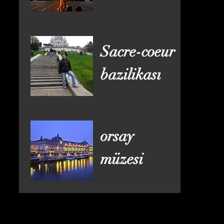
Sacre-coeur
bazilikası
orsay
müzesi