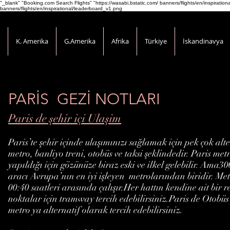
"_blank" "Booking.com Search Flights" "https://wasabi.bstatic.com/ banners/flights/en/inspirati
banners/flights/en/inspirational/leaderboard_v1.png
K. Amerika
G.Amerika
Afrika
Türkiye
İskandinavya
PARİS GEZİ NOTLARI
Paris de şehir içi Ulaşim
Paris’te şehir içinde ulaşımınızı sağlamak için pek çok alt
metro, banliyo treni, otobüs ve taksi şeklindedir. Paris met
yapıldığı için gözünüze biraz eski ve ilkel gelebilir. Ama3
aracı Avrupa’nın en iyi işleyen metrolarından biridir. Met
00:40 saatleri arasında çalışır.Her hattın kendine ait bir r
noktalar için tramway tercih edebilirsiniz.Paris de Otobü
metro ya alternatif olarak tercih edebilirsiniz.