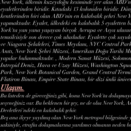
New York, ülkenin kuzeydoğu kesiminde yer alan ABD'n
eyaletlerinden biridir. Kıtadaki 13 koloniden biridir. D
kentlerinden biri olan ABD'nin en kalabalık şehri New Yo
yapmaktadır. Eyalet, ülkedeki en kalabalık 5 eyaletten b
York'ta yan yana yaşayan birçok Avrupa ve Asya ulusu
temsilcisiyle son derece çok ulusludur. Eyalette çok sayıd
ve Niagara Şelaleleri, Times Meydanı, NYC Central Pa
Anıtı, New York Şehri Müzesi, Amerikan Doğa Tarihi Mü
yapılar bulunmaktadır. , Modern Sanat Müzesi, Solomo
Intrepid Deniz, Hava ve Uzay Müzesi, Washington Squa
Park, New York Botanical Garden, Grand Central Termi
Flatiron Binası, Empire State Binası, bir dizi ünlü ünive
Ulaşım.
Bu listeden de göreceğiniz gibi, konu New York'ta dolaşmaya
seçeneğiniz var. Bu beklenen bir şey, ne de olsa New York, A
Devletleri'ndeki en kalabalık şehir.
Beş ana ilçeye yayılmış olan New York metropol bölgesinde 
sakiniyle, etrafta dolaşmalarına yardımcı olmanın neden b