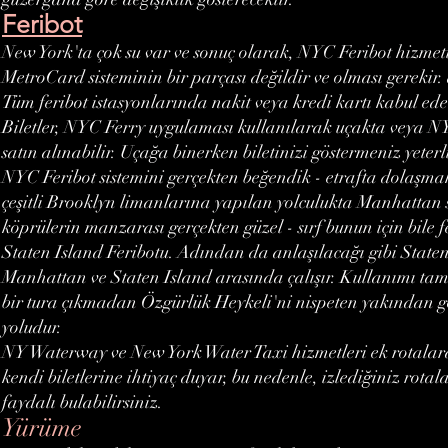
Feribot
New York'ta çok su var ve sonuç olarak, NYC Feribot hizmeti
MetroCard sisteminin bir parçası değildir ve olması gerekir. a
Tüm feribot istasyonlarında nakit veya kredi kartı kabul ede
Biletler, NYC Ferry uygulaması kullanılarak uçakta veya NY
satın alınabilir. Uçağa binerken biletinizi göstermeniz yeterl
NYC Feribot sistemini gerçekten beğendik - etrafta dolaşmak 
çeşitli Brooklyn limanlarına yapılan yolculukta Manhattan sil
köprülerin manzarası gerçekten güzel - sırf bunun için bile 
Staten Island Feribotu. Adından da anlaşılacağı gibi Staten
Manhattan ve Staten Island arasında çalışır. Kullanımı tama
bir tura çıkmadan Özgürlük Heykeli'ni nispeten yakından 
yoludur.
NY Waterway ve New York Water Taxi hizmetleri ek rotalara
kendi biletlerine ihtiyaç duyar, bu nedenle, izlediğiniz rota
faydalı bulabilirsiniz.
Yürüme