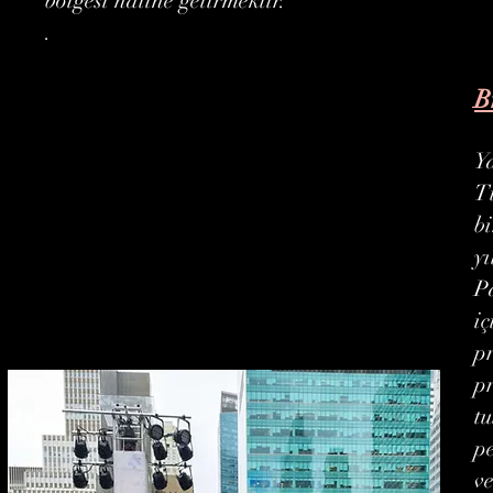
bölgesi haline getirmektir.
.
B
Y
T
bi
yı
Pa
iç
p
p
t
p
ve