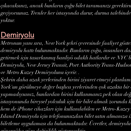
çıkacaksınız, ancak bunların çoğu bilet taramanızı gerektir
geçiyorsunuz. Trenler her istasyonda durur, durma talebin
yoktur.
Demiryolu
Metronun yanı sıra, New York şehri çevresinde faaliyet göste
demiryolu hattı bulunmaktadır. Bunların çoğu, insanları da
getirmek için tasarlanmış banliyö odaklı hatlardır ve NYC b
Demiryolu, New Jersey Transit, Port Authority Trans-Huds
ve Metro Kuzey Demiryolunu içerir. .
Şehrin daha uzak yerlerinden birini ziyaret etmeyi planla
York'un görülmeye değer başlıca yerlerinden çok uzakta bir 
yapmadıysanız, bunlardan birini kullanmanız pek olası değil
istasyonunda bireysel yolculuk için bir bilet almak zorund
hem de iPhone cihazları için kullanılabilen ve Metro-Kuze
Island Demiryolu için telefonunuzdan bilet satın almanıza i
biletleme uygulaması da bulunmaktadır. Ücretler, demiryolu
güzergâha göre değişiklik gösterecektir.