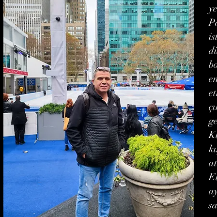
ye
P
is
dü
b
e
et
ç
ge
K
k
at
Et
ay
sa