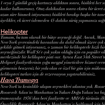
1 veya 3 günlük geçiş kartınızı aldıktan sonra, bisikleti her
kadar kullanırsınız. Otuz dakikadan sonra ekstra bir ücret 
uzun süre binmek istiyorsanız bisikleti bırakıp başka bir tane 
üyelikler, ek ücret ödemeden 45 dakika sürüş yapmanızı sağl
Helikopter
Tamam, bu tam olarak bir bütçe seçeneği değil. Ancak, Ma
New York çevresindeki havaalanı da dahil olmak üzere çok çeş
şekilde gitmek istiyorsanız, o zaman bir helikopterle hızlı bir
seçeneğinizdir. Wall St'e çok yakın olduğu için en popüler 
merkezinde bir helikopter pisti var. Ayrıca East 34th Street'te
Heliport faaliyetlerinin çoğu meşgul yöneticilere hizmet verm
görmenin benzersiz bir yolu olan ve özel bir gün için mükem
helikopteri turları için de rezervasyon yaptırabilirsiniz.
Hava Tramvayı
New York'ta kesinlikle ulaşım seçenekleri sıkıntısı yok. Roos
Roosevelt Adası'nı Manhattan'ın Yukarı Doğu Yakası'na ba
tramvayıdır. 1976'dan beri faaliyette ve ABD'de türünün il
Öncelikle Roosevelt Adası'nı Manhattan'a bağlamak için bi