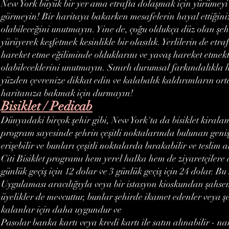
New York büyük bir yer ama etrafta dolaşmak için yürümeyi 
görmeyin! Bir haritaya bakarken mesafelerin hayal ettiğin
olabileceğini unutmayın. Yine de, çoğu oldukça düz olan şehr
yürüyerek keşfetmek kesinlikle bir olasılık. Yerlilerin de etra
hareket etme eğiliminde olduklarını ve yavaş hareket etmek
olabileceklerini unutmayın. Sınırlı durumsal farkındalıkla h
yüzden çevrenize dikkat edin ve kalabalık kaldırımların ort
haritanıza bakmak için durmayın!
Bisiklet / Pedicab
Dünyadaki birçok şehir gibi, New York'ta da bisiklet kirala
program sayesinde şehrin çeşitli noktalarında bulunan geniş 
erişebilir ve bunları çeşitli noktalarda bırakabilir ve teslim a
Citi Bisiklet programı hem yerel halka hem de ziyaretçilere 
günlük geçiş için 12 dolar ve 3 günlük geçiş için 24 dolar. Bu
Uygulaması aracılığıyla veya bir istasyon kioskundan şahsen s
üyelikler de mevcuttur, bunlar şehirde ikamet edenler veya 
kalanlar için daha uygundur ve
Pasolar banka kartı veya kredi kartı ile satın alınabilir - na