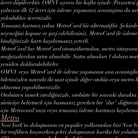
ücret düşülecektir. OMNY ayrıca bir hafta içinde (Pazartes
yalnızca ilk 12 ücret için ödeme yapmanız avantajına da sa
yolculuklar ücretsizdir.
Temassız kartınız yoksa MetroCard bir alternatiftir. Şehirdek
seçeneğini kapsar ve şarj edebilirsiniz. MetroCard ile ödem
bindiğinizde kartı kaydırmanız yeterli.
MetroCard'lar MetroCard otomatlarından, metro istasyonu g
mağazalardan satın alınabilir. Satın almaları 1 dolara ma
yeniden doldurulabilirler.
OMNY veya MetroCard ile ödeme yapmanın ana avantajları
biletinizden sonraki iki saat içinde diğer otobüs veya metro 
aktarma yapabilmenizdir.
Otobüsten inmek istediğinizde, otobüste bir sonraki durakta
sürücüye belirtmek için basmanız gereken bir "dur" düğmes
için Metrocard'ınızı veya temassız ödeme kartınızı kaydırm
Metro
New York'ta dolaşmanın en popüler yollarından biri New Y
bir trafikten kaçınırken şehri dolaşmanın harika bir yoludur