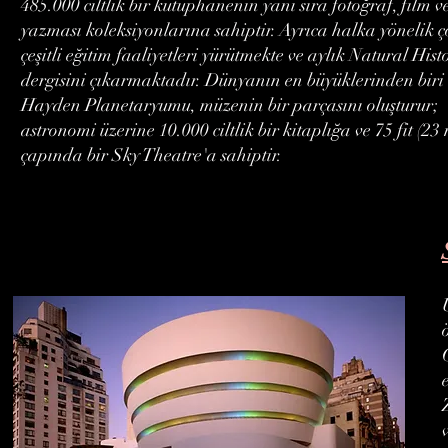
485.000 ciltlik bir kütüphanenin yanı sıra fotoğraf, film ve
yazması koleksiyonlarına sahiptir. Ayrıca halka yönelik 
çeşitli eğitim faaliyetleri yürütmekte ve aylık Natural Hist
dergisini çıkarmaktadır. Dünyanın en büyüklerinden biri
Hayden Planetaryumu, müzenin bir parçasını oluşturur;
astronomi üzerine 10.000 ciltlik bir kitaplığa ve 75 fit (23
çapında bir Sky Theatre'a sahiptir.