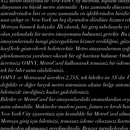
472 metro istasyonu ile New York City metrosu, toplam istas
dünyanın en büyük metro sistemidir. Aynı zamanda dünyanı
sistemlerinden biri ve aynı zamanda en işleklerinden biridir
saat çalışır ve New York'un beş ilçesinden dördüne hizmet e
Metroya binmek kolaydır. İlk olarak, bir giriş tabelasıyla iyi
olan yakındaki bir metro istasyonunu bulmanız gerekir. Bu
istasyonlarında hangi güzergahlara hizmet verildiğini, güz
harflerle gösterilerek belirtecektir. Metro istasyonlarının ç
planlamanıza yardımcı olacak bir ağ haritası bulunur. Otob
ücretinizi OMNY, MetroCard kullanarak temassız bir ödeme c
tek bir bilet satın alabilirsiniz. .
OMNY ve Metrocard ücretleri 2,75$, tek biletler ise 3$'dır. 
değildir ve diğer birçok metro sisteminin aksine bölge sistemi
biletinizle istediğiniz kadar gidebilirsiniz.
Biletler ve MetroCard'lar istasyonlardaki otomatlardan veya
satın alınabilir. Makineler madeni para, fatura ve kredi/ba
New York City ziyaretiniz için kesinlikle bir MetroCard alma
Metroya giriş için biletinizi, temassız ödeme cihazınızı/kart
turnikeden okutmanız gerekmektedir. Benzer turnikelerden