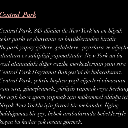
Central Park
Central Park, 843 dönüm ile New York'un en büyük
şehir parkı ve dünyanın en büyüklerinden biridir.
Bu park yapay göllere, şelalelere, çayırlara ve ağaçlı
alanlara ev sahipliği yapmaktadır. New York'un bu
yeşil alanındaki diğer cazibe merkezlerinin yanı sıra
Central Park Hayvanat Bahçesi'ni de bulacaksınız.
Central Park, şehrin başlıca yeşil ciğerleri olmasının
yanı sıra, güneşlenmek, yürüyüş yapmak veya herhan
bir açık hava sporu yapmak için mükemmel olduğu iç
birçok New Yorklu için favori bir mekandır. İlginç
bulduğumuz bir şey, bebek arabalarında bebekleriyle
koşan bu kadar çok insanı görmek.