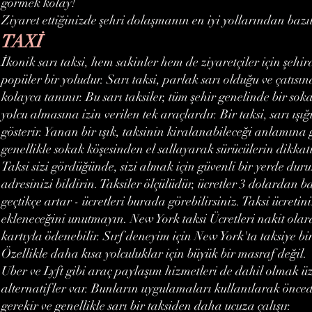
görmek kolay!
Ziyaret ettiğinizde şehri dolaşmanın en iyi yollarından bazı
TAXİ
İkonik sarı taksi, hem sakinler hem de ziyaretçiler için şehi
popüler bir yoludur. Sarı taksi, parlak sarı olduğu ve çatısınd
kolayca tanınır. Bu sarı taksiler, tüm şehir genelinde bir so
yolcu almasına izin verilen tek araçlardır. Bir taksi, sarı ı
gösterir. Yanan bir ışık, taksinin kiralanabileceği anlamına g
genellikle sokak köşesinden el sallayarak sürücülerin dikkati
Taksi sizi gördüğünde, sizi almak için güvenli bir yerde duru
adresinizi bildirin. Taksiler ölçülüdür, ücretler 3 dolardan
geçtikçe artar - ücretleri burada görebilirsiniz. Taksi ücretini
ekleneceğini unutmayın. New York taksi Ücretleri nakit ola
kartıyla ödenebilir. Sırf deneyim için New York'ta taksiye bi
Özellikle daha kısa yolculuklar için büyük bir masraf değil.
Uber ve Lyft gibi araç paylaşım hizmetleri de dahil olmak üze
alternatifler var. Bunların uygulamaları kullanılarak önced
gerekir ve genellikle sarı bir taksiden daha ucuza çalışır.