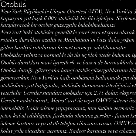
Otobüs
New York Büyükşehir Ulaşım Otoritesi (MTA), New York'ta 
kapsayan yaklaşık 6.000 otobüslük bir filo işletiyor. Söylemek
karşılayacak bir otobüs güzergahı bulabilmelisiniz!
New York'taki otobüsler genellikle yerel veya ekspres olarak 
rotalar, durakları azalttı ve Manhattan'ın bazı daha yoğun b
giden banliyö rotalarına hizmet vermeye odaklanmıştır
.
Otobüsler yalnızca normalde iki ila üç blok ötede bulunan iş
Otobüs durakları mavi işaretlerle ve bazen de barınaklarla a
Otobüs durağı, güzergaha hangi otobüs güzergahlarının hiz
gösterecektir. New York'ta halk otobüsünü kullanmak için 
otobüsünüz yaklaştığında, otobüsün durmasını istediğinizi el
yeterlidir. Ücretler standart otobüsler için 2,75 dolar, ekspres
Ücretler nakit olarak, MetroCard ile veya OMNY sistemi üz
ödenebilir. Nakit ödeme yapıyorsanız, tam üstünü vermeniz 
jeton kabul edildiğinin farkında olmanız gerekir - fatura ka
ödeme kartınız veya akıllı telefon cihazınız varsa, OMNY 
kolay yolu olacaktır. ücretiniz. Sadece kartınızı veya cihazı