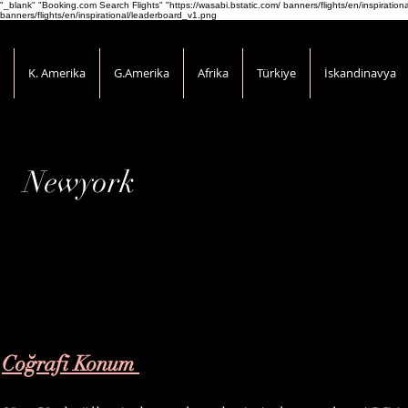
"_blank" "Booking.com Search Flights" "https://wasabi.bstatic.com/ banners/flights/en/inspirati
banners/flights/en/inspirational/leaderboard_v1.png
K. Amerika
G.Amerika
Afrika
Türkiye
İskandinavya
Newyork
Coğrafi Konum