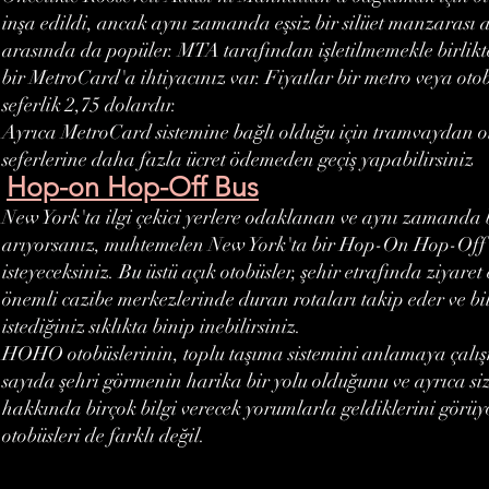
inşa edildi, ancak aynı zamanda eşsiz bir silüet manzarası 
arasında da popüler. MTA tarafından işletilmemekle birlik
bir MetroCard'a ihtiyacınız var. Fiyatlar bir metro veya otob
seferlik 2,75 dolardır.
Ayrıca MetroCard sistemine bağlı olduğu için tramvaydan o
seferlerine daha fazla ücret ödemeden geçiş yapabilirsiniz
Hop-on Hop-Off Bus
New York'ta ilgi çekici yerlere odaklanan ve aynı zamanda b
arıyorsanız, muhtemelen New York'ta bir Hop-On Hop-Off
isteyeceksiniz. Bu üstü açık otobüsler, şehir etrafında ziyare
önemli cazibe merkezlerinde duran rotaları takip eder ve bil
istediğiniz sıklıkta binip inebilirsiniz.
HOHO otobüslerinin, toplu taşıma sistemini anlamaya çalı
sayıda şehri görmenin harika bir yolu olduğunu ve ayrıca size
hakkında birçok bilgi verecek yorumlarla geldiklerini gö
otobüsleri de farklı değil.