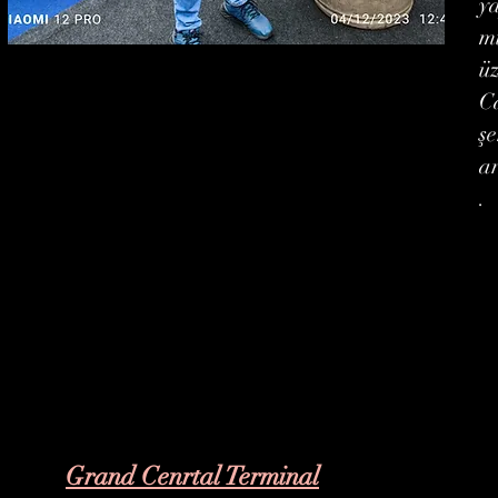
y
m
ü
Ca
şe
a
.
Grand Cenrtal Terminal