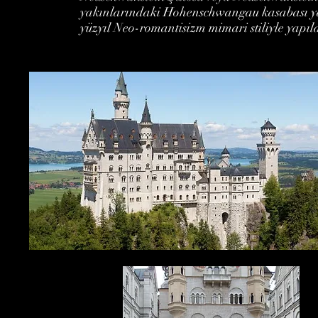
yakınlarındaki Hohenschwangau kasabası yakı
yüzyıl Neo-romantisizm mimari stiliyle yapıl