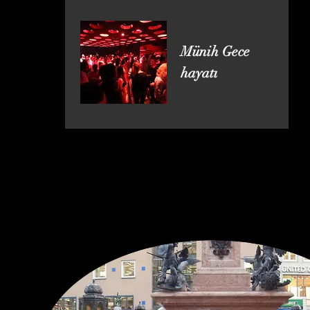
Münih Gece
hayatı