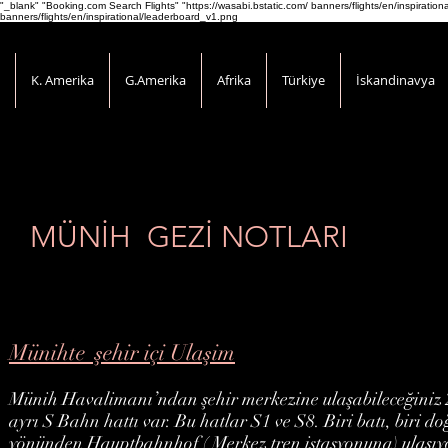
"_blank" "Booking.com Search Flights" "https://wasabi.bstatic.com/ banners/flights/en/inspirati
banners/flights/en/inspirational/leaderboard_v1.png
K. Amerika
G.Amerika
Afrika
Türkiye
İskandinavya
MÜNİH GEZİ NOTLARI
Münihte şehir içi Ulaşim
Münih Havalimanı’ndan şehir merkezine ulaşabileceğiniz 
ayrı S Bahn hattı var. Bu hatlar S1 ve S8. Biri batı, biri do
yönünden Hauptbahnhof ( Merkez tren istasyonuna) ulaşıyo