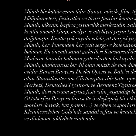
Münih bir kültür cennetidir. Sanat, müzik, film, ti
kütüphaneleri, festivaller ve ticari fuarlar kentin
Münih, ülkenin başlıca yayıncılık merkezidir. Sa
kentin önemli kitap, medya ve edebiyat yayın kur
dağılmıştır. Kentte çok sayıda edebiyat dergisi y
Münih, her dönemden her çeşit sergi ve koleksiyona
bulunur. En önemli sanat galerileri Kunstareal’d
Moderne burada bulunan galerilerden birkaçıdır
Münih, uluslararası bir dil olan müzik ile tüm dü
evidir. Burası Bavyera Devlet Opera ve Bale’si il
alan Staatstheater am Gärtnerplatz bir bale, op
Merkezi, Deutsches Tiyatrosu ve Residenz Tiyatro
Münih, dört mevsim sayısız festivalin yaşandığı b
Oktoberfest Bavyera birası ile özdeşleşmiş bir etkin
sporları (kayak, buz pateni…) ve eğlence sporları 
Kleinhesseloher Gölü’nde sandal sefası ve kentteki
ve dinlenme aktivitelerindendir