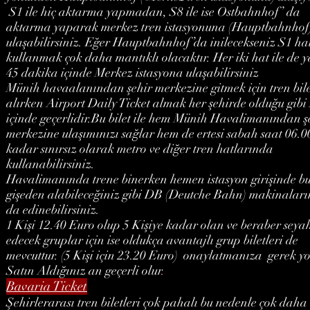
S1 ile hiç aktarma yapmadan, S8 ile ise Ostbahnhof’ da
aktarma yaparak merkez tren istasyonuna (Hauptbahnhof
ulaşabilirsiniz. Eğer Hauptbahnhof’da inilecekseniz S1 hat
kullanmak çok daha mantıklı olacaktır. Her iki hat ile de y
45 dakika içinde Merkez istasyona ulaşabilirsiniz
Münih havaalanından şehir merkezine gitmek için tren bile
alırken Airport Daily Ticket almak her şehirde olduğu gib
içinde geçerlidir.Bu bilet ile hem Münih Havalimanından ş
merkezine ulaşımınızı sağlar hem de ertesi sabah saat 06.0
kadar sınırsız olarak metro ve diğer tren hatlarında
kullanabilirsiniz.
Havalimanında trene binerken hemen istasyon girişinde b
gişeden alabileceğiniz gibi DB (Deutche Bahn) makinalar
da edinebilirsiniz.
1 Kişi 12.40 Euro olup 5 Kişiye kadar olan ve beraber seya
edecek gruplar için ise oldukça avantajlı grup biletleri de
mevcuttur. (5 Kişi için 23.20 Euro) onaylatmanıza gerek yo
Satın Aldığınız an geçerli olur
.
Bavaria Ticket
Şehirlerarası tren biletleri çok pahalı bu nedenle çok daha