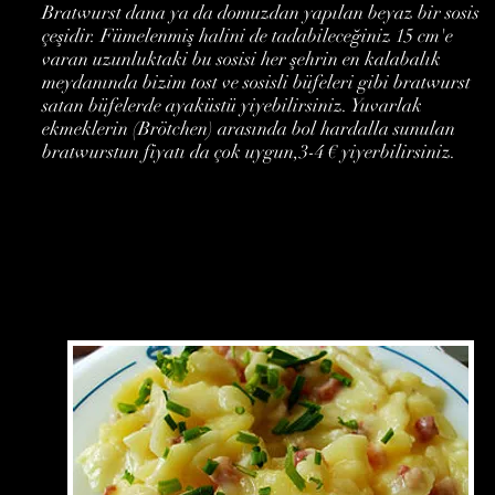
Bratwurst dana ya da domuzdan yapılan beyaz bir sosis
çeşidir. Fümelenmiş halini de tadabileceğiniz 15 cm'e
varan uzunluktaki bu sosisi her şehrin en kalabalık
meydanında bizim tost ve sosisli büfeleri gibi bratwurst
satan büfelerde ayaküstü yiyebilirsiniz. Yuvarlak
ekmeklerin (Brötchen) arasında bol hardalla sunulan
bratwurstun fiyatı da çok uygun,3-4 € yiyerbilirsiniz.