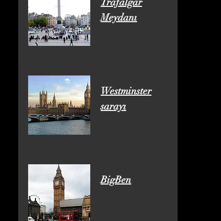
Trafalgar
Meydanı
Westminster
sarayı
BigBen