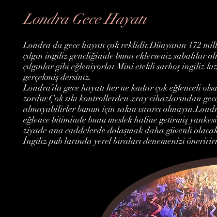
Londra Gece Hayatı
Londra da gece hayatı çok reklidir.Dünyanın 172 mill
çılgın ingiliz gencliğinide buna eklerseniz sabahlar o
çılgınlar gibi eğleniyorlar.Mini etekli sarhoş ingiliz
gerçekmiş dersiniz.
Londra’da gece hayatı her ne kadar çok eğlenceli ols
zordur.Çok sıkı kontrollerden xray cihazlarından gecer
almayabilirler bunun için sakın ısrarcı olmayın.Londr
eğlence bitiminde bunu meslek haline getirmiş yankes
ziyade ana caddelerde dolaşmak daha güvenli olacakt
İngiliz pub larında yerel biraları denemenizi öneriri