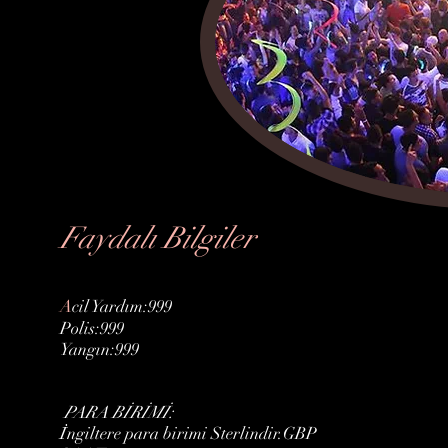
Faydalı Bilgiler
A
cil Yardım:999
Polis:999
Yangın:999
PARA BİRİMİ:
İngiltere para birimi Sterlindir.GBP