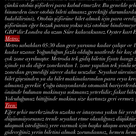
çünkü otobüs şöförleri para kabul etmezler. Bu genelde şe
binmeden önce otobüs bileti almanız gerektiği durumlarda
bulabilirsiniz. Otobüs şöförüne bilet almak için para ve
şöförünün eğer bozuk parası yoksa sizi otobüse bindirmeyebi
GBP'dir:Londra da uzun Süre kalacaksanız.Oyster kart 
Metro:
Metro sabahları 05:30 dan gece yarısına kadar çalışır ve 1
kadar uzanır. Yoğunluğun fazla olduğu saatlerde bir kaç
çok zone ayrılmıştır. Metroda tek gidiş biletin fiyatı hang
içinde ya da diğer zonelardan 1. zone yapılan tek yönlü s
zonedan geçmediği sürece daha ucuzdur. Seyahat süresince i
bilet gişesinden ya da bilet makinalarından para veya kredi
almanız gerekir. Çoğu istasyonlarda otomatik bariyerlerde
önünde bulunan makinaya sokmanız yeterlidir; fakat bilet
Yolculuğunuz bittiğinde makina size kartınızı geri vermez (b
Tren:
Eğer şehir merkezinden uzakta ve istasyona yakın bir yerd
düşünmüyorsanız trenle seyahat etme olasılığınız düşüktür. 
ulaşmak istediğiniz yere varmak için başka ulaşım araçlar
gideceğiniz yerin biletini almak zorundasınız, hemen hemen