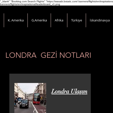
"_blank" "Booking.com Search Flights" "https://wasabi.bstatic.com/ banners/flights/en/inspirati
banners/flights/en/inspirational/leaderboard_v1.png
K. Amerika
G.Amerika
Afrika
Türkiye
İskandinavya
LONDRA GEZİ NOTLARI
Londra Ulaşım