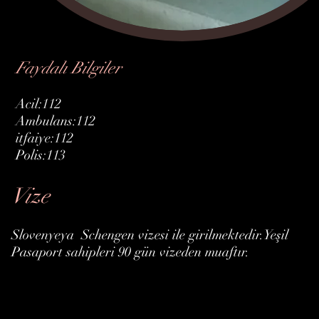
Faydalı Bilgiler
Acil:112
Ambulans:112
itfaiye:112
Polis:113
Vize
Slovenyeya Schengen vizesi ile girilmektedir.Yeşil
Pasaport sahipleri 90 gün vizeden muaftır.