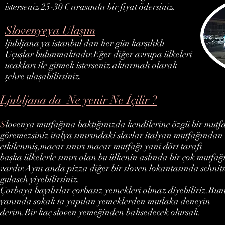
isterseniz 25-30 € arasında bir fiyat ödersiniz.
Slovenyeya Ulaşım
ljubljana ya istanbul dan her gün karşılıklı
Uçuşlar bulunmaktadır.Eğer diğer avrupa ülkeleri
ucakları ile gitmek isterseniz aktarmalı olarak
şehre ulaşabilirsiniz.
Ljubljana da
Ne yenir Ne İçilir ?
S
lovenya mutfağına baktığınızda kendilerine özgü bir mutf
göremezsiniz italya sınırındaki slavlar italyan mutfağından
etkilenmiş,macar sınırı macar mutfağı yani dört tarafı
başka ülkelerle sınırı olan bu ülkenin aslında bir çok mutfağ
vardır.Aynı anda pizza diğer bir sloven lokantasında schnits
gulasch yiyebilirsiniz.
Çorbaya bayılırlar çorbasız yemekleri olmaz diyebiliriz.Bu
yanında sokak ta yapılan yemeklerden mutlaka deneyin
derim.Bir kaç sloven yemeğinden bahsedecek olursak.