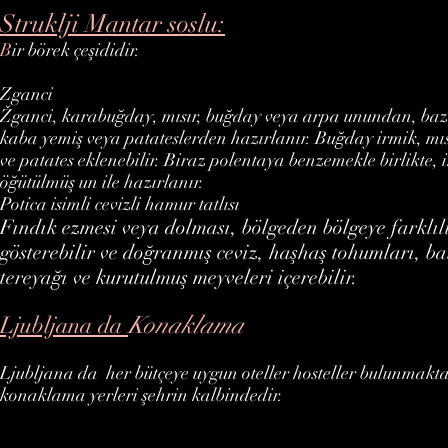
Struklji Mantar soslu:
B
ir börek çeşididir.
Zganci
Žganci, karabuğday, mısır, buğday veya arpa unundan, baz
kaba yemiş veya patateslerden hazırlanır. Buğday irmik, mı
ve patates eklenebilir. Biraz polentaya benzemekle birlikte, 
öğütülmüş un ile hazırlanır.
Potica
isimli cevizli hamur tatlısı
Fındık ezmesi veya dolması, bölgeden bölgeye farklıl
gösterebilir ve doğranmış ceviz, haşhaş tohumları, ba
tereyağı ve kurutulmuş meyveleri içerebilir.
Konaklama
Ljubljana da
Ljubljana da
her bütçeye uygun oteller hosteller bulunmakt
konaklama yerleri şehrin kalbindedir.