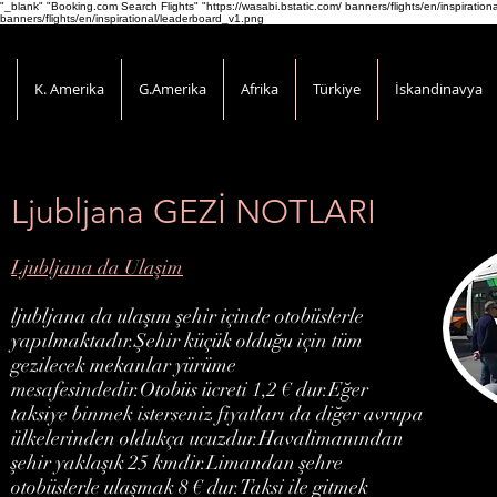
"_blank" "Booking.com Search Flights" "https://wasabi.bstatic.com/ banners/flights/en/inspirati
banners/flights/en/inspirational/leaderboard_v1.png
K. Amerika
G.Amerika
Afrika
Türkiye
İskandinavya
Ljubljana GEZİ NOTLARI
Ljubljana da Ulaşim
ljubljana da ulaşım şehir içinde otobüslerle
yapılmaktadır.Şehir küçük olduğu için tüm
gezilecek mekanlar yürüme
mesafesindedir.Otobüs ücreti 1,2 € dur.Eğer
taksiye binmek isterseniz fiyatları da diğer avrupa
ülkelerinden oldukça ucuzdur.Havalimanından
şehir yaklaşık 25 kmdir.Limandan şehre
otobüslerle ulaşmak 8 € dur.Taksi ile gitmek