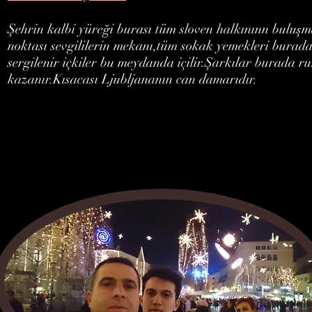
Şehrin kalbi yüreği burası tüm sloven halkınınn buluş
noktası sevgililerin mekanı,tüm sokak yemekleri burad
sergilenir içkiler bu meydanda içilir.Şarkılar burada r
kazanır.Kısacası Ljubljananın can damarıdır.