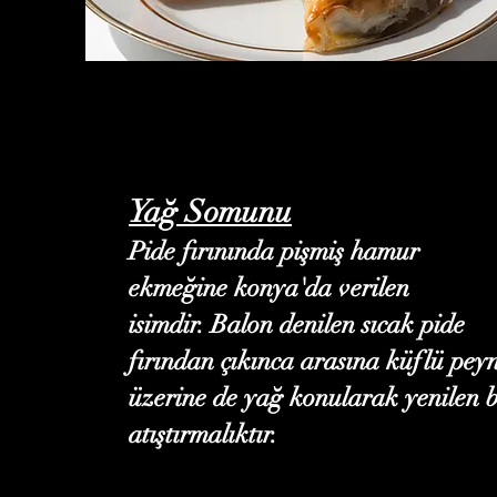
Yağ Somunu
Pide fırınında pişmiş hamur
ekmeğine konya'da verilen
isimdir. Balon denilen sıcak pide
fırından çıkınca arasına küflü peyn
üzerine de yağ konularak yenilen b
atıştırmalıktır.