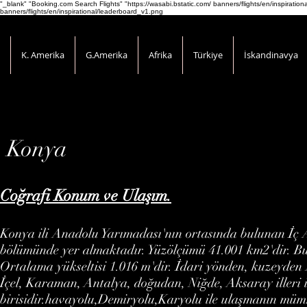
"_blank" "Booking.com Search Flights" "https://wasabi.bstatic.com/ banners/flights/en/inspirati
banners/flights/en/inspirational/leaderboard_v1.png
K. Amerika
G.Amerika
Afrika
Türkiye
İskandinavya
Konya
Coğrafi Konum ve Ulaşım.
Konya ili Anadolu Yarımadası'nın ortasında bulunan İç 
bölümünde yer almaktadır. Yüzölçümü 41.001 km2'dir. Bu 
Ortalama yükseltisi 1.016 m'dir. İdari yönden, kuzeyden
İçel, Karaman, Antalya, doğudan, Niğde, Aksaray illeri i
birisidir.havayolu,Demiryolu,Karyolu ile ulaşmanın mü