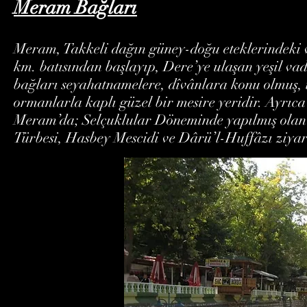
Meram Bağları
Meram, Takkeli dağın güney-doğu eteklerindeki 
km. batısından başlayıp, Dere’ye ulaşan yeşil va
bağları seyahatnamelere, dîvânlara konu olmuş, 
ormanlarla kaplı güzel bir mesire yeridir. Ayrıc
Meram’da; Selçuklular Döneminde yapılmış ol
Türbesi, Hasbey Mescidi ve Dârü’l-Huffâzı ziyare