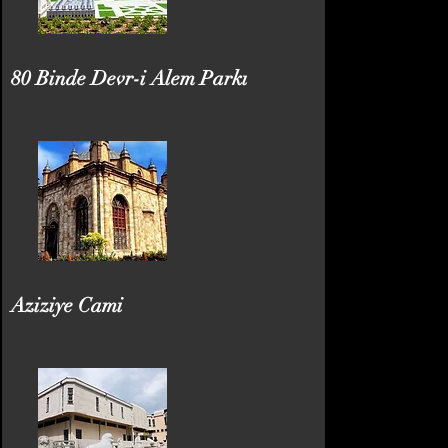
80 Binde Devr-i Alem Parkı
Aziziye Cami