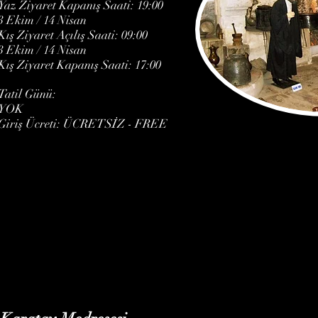
Yaz Ziyaret Kapanış Saati: 19:00
3 Ekim / 14 Nisan
Kış Ziyaret Açılış Saati: 09:00
3 Ekim / 14 Nisan
Kış Ziyaret Kapanış Saati: 17:00
Tatil Günü:
YOK
Giriş Ücreti: ÜCRETSİZ - FREE