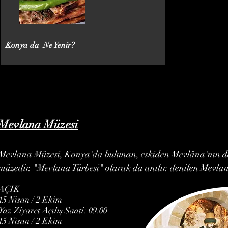
Konya da Ne Yenir?
Mevlana Müzesi
Mevlana Müzesi, Konya'da bulunan, eskiden Mevlâna'nın der
müzedir. "Mevlana Türbesi" olarak da anılır. denilen Mevlana'
AÇIK
15 Nisan / 2 Ekim
Yaz Ziyaret Açılış Saati: 09:00
15 Nisan / 2 Ekim