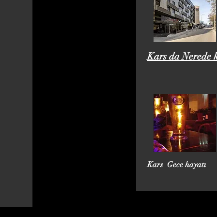
Kars da Nerede k
Kars Gece hayatı