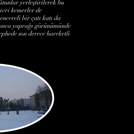
ütunlar yerleştirilerek bu
ivri kemerler de
ncereli bir çatı katı da
e yonca yaprağı görünümünde
ephede son derece hareketli