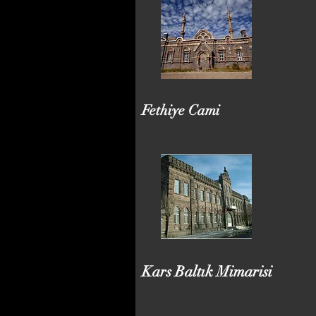
Fethiye Cami
Kars Baltık Mimarisi