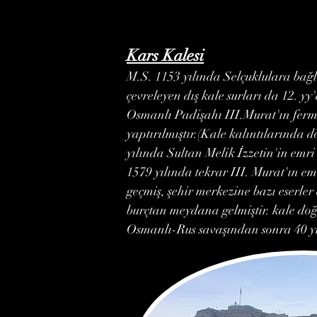
Kars Kalesi
M.S. 1153 yılında Selçuklulara bağlı
çevreleyen dış kale surları da 12. y
Osmanlı Padişahı III.Murat'ın ferma
yaptırılmıştır.(Kale kalıntılarında
yılında Sultan Melik İzzetin'in emri 
1579 yılında tekrar III. Murat'ın e
geçmiş, şehir merkezine bazı eserle
burçtan meydana gelmiştir. kale doğ
Osmanlı-Rus savaşından sonra 40 yıll