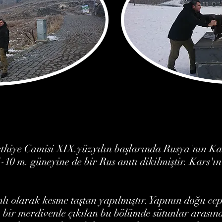
hiye Camisi XIX.yüzyılın başlarında Rusya'nın Kars'
15-10 m. güneyine de bir Rus anıtı dikilmiştir. Kars
lı olarak kesme taştan yapılmıştır. Yapının doğu cep
 bir merdivenle çıkılan bu bölümde sütunlar arasına