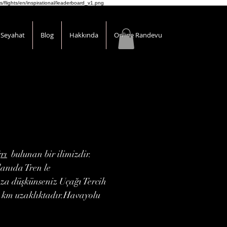
s/flights/en/inspirational/leaderboard_v1.png
Seyahat
Blog
Hakkında
Online Randevu
rı
bulunan bir ilimizdir.
lanıda Tren le
ıza düşkünseniz Uçağı Tercih
7 km uzaklıktadır.Havayolu