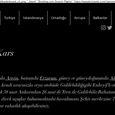
onal/leaderboard_v1.png
"_blank" "Booking.com Search Flights" "https://wasabi.bstatic.com/ banner
Türkiye
İskandinavya
Ortadoğu
Avrupa
Balkanlar
Kars
nda
Artvin
, batısında
Erzurum
, güney ve güneydoğusunda
Ağ
kendi aracınızla veya otobüsle Gidilebildiğigibi Enkeyifli o
ık 38 saat Ankaradan 26 saat de Tren ile Gidilebilir.Rahatın
n direk uçuşlar bulunmaktadır.havalimanı Şehir merkezine 
ne rahatlık ulaşabilirsiniz.