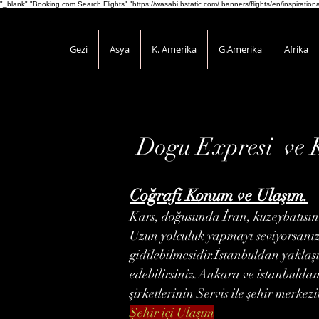
"_blank" "Booking.com Search Flights" "https://wasabi.bstatic.com/ banners/flights/en/inspirati
Gezi
Asya
K. Amerika
G.Amerika
Afrika
Dogu Expresi ve 
Coğrafi Konum ve Ulaşım.
Kars, doğusunda İran, kuzeybatısı
Uzun yolculuk yapmayı seviyorsanız 
gidilebilmesidir.İstanbuldan yaklaş
edebilirsiniz.Ankara ve istanbulda
şirketlerinin Servis ile şehir merkezi
Şehir içi Ulaşım