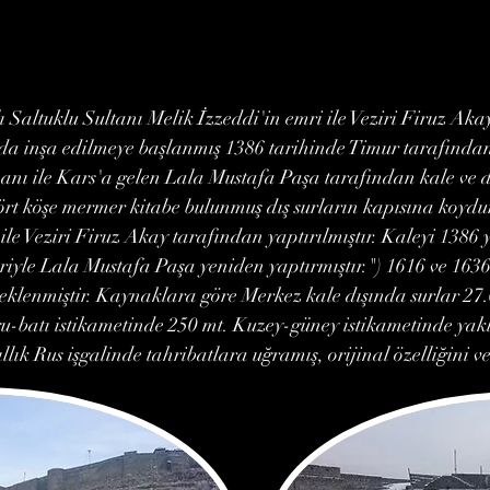
 Saltuklu Sultanı Melik İzzeddi'in emri ile Veziri Firuz Akay
y'da inşa edilmeye başlanmış 1386 tarihinde Timur tarafından
nı ile Kars'a gelen Lala Mustafa Paşa tarafından kale ve d
 dört köşe mermer kitabe bulunmuş dış surların kapısına koyd
ile Veziri Firuz Akay tarafından yaptırılmıştır. Kaleyi 1386 
mriyle Lala Mustafa Paşa yeniden yaptırmıştır.") 1616 ve 16
r eklenmiştir. Kaynaklara göre Merkez kale dışında surlar 2
u-batı istikametinde 250 mt. Kuzey-güney istikametinde yakl
ık Rus işgalinde tahribatlara uğramış, orijinal özelliğini ve 