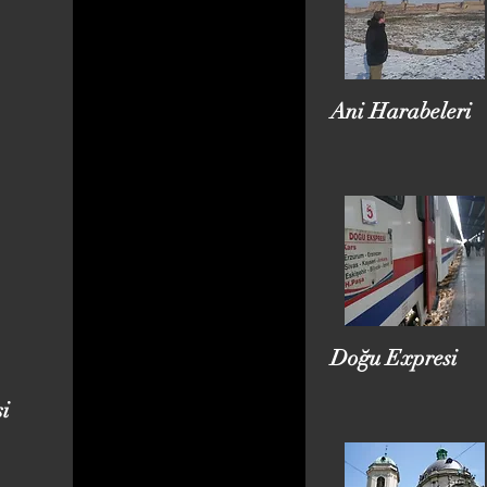
Ani Harabeleri
Doğu Expresi
si