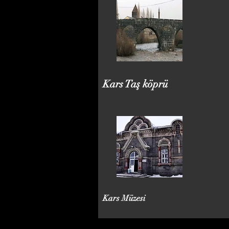
Kars Taş köprü
Kars Müzesi