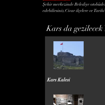
Şehir merkezinde Belediye otobüsler
edebilirsiniz.Civar ilçelere ve Tarih
Kars da gezilecek 
Kars Kalesi