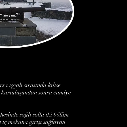
ı işgali sırasında kilise
'ın kurtuluşundan sonra camiye
hesinde sağlı sollu iki bölüm
 iç mekana girişi sağlayan