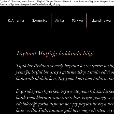
"_blank" "Booking.com Search Flights" "https://wasabi.bstatic.com/ banners/flights/en/inspirati
banners/flights/en/inspirational/leaderboard_v1.png
K. Amerika
G.Amerika
Afrika
Türkiye
İskandinavya
Tayland Mutfağı hakkında bilgi
Tipik bir Tayland yemeği beş ana lezzet içerir: tuzlu,
yemeği, beşini bir araya getirmedikçe tatmin edici
baharatlı olabilirken, Tay yemekleri tüm tatların bi
Dışarıda yemek yerken veya evde yemek hazırlarken,
balık yemeklerinin yanı sıra sebze, erişte yemeği ve
edebileceği çorba dışında her şey paylaşılır veya her
kase verilir. Tatlı, ananas gibi taze meyvelerden v