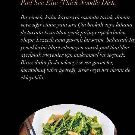
Pad See Eiw (Thick Noodle Dish)
Bu yemek, kalın koyu soya sosunda tavuk, domuz
veya sığır etinin yanı sıra Çin brokoli veya lahana
ile tavada kızartılan geniş pirinç eriştelerinden
oluşur. Lezzetli ama güvenli bir seçim, baharatlı Ta
yemeklerini idare edemeyen ancak pad thai'den
ayrılmak isteyenler için mükemmel bir seçenek.
Biraz daha fazla tekmeyi seven gurmeler,
kurutulmuş biber gevreği, sirke veya her ikisini de
ekleyebilir..