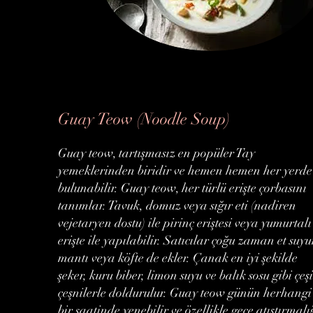
Guay Teow (Noodle Soup)
Guay teow, tartışmasız en popüler Tay
yemeklerinden biridir ve hemen hemen her yerde
bulunabilir. Guay teow, her türlü erişte çorbasını
tanımlar. Tavuk, domuz veya sığır eti (nadiren
vejetaryen dostu) ile pirinç eriştesi veya yumurtalı
erişte ile yapılabilir. Satıcılar çoğu zaman et suy
mantı veya köfte de ekler. Çanak en iyi şekilde
şeker, kuru biber, limon suyu ve balık sosu gibi çeşi
çeşnilerle doldurulur. Guay teow günün herhangi
bir saatinde yenebilir ve özellikle gece atıştırmalı