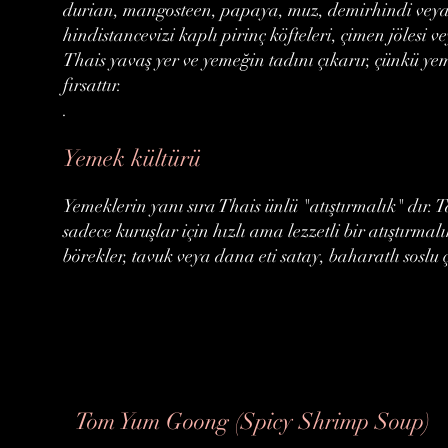
durian, mangosteen, papaya, muz, demirhindi veya m
hindistancevizi kaplı pirinç köfteleri, çimen jölesi vey
Thais yavaş yer ve yemeğin tadını çıkarır, çünkü y
fırsattır.
.
Yemek kültürü
Yemeklerin yanı sıra Thais ünlü "atıştırmalık" dır.
sadece kuruşlar için hızlı ama lezzetli bir atıştırma
börekler, tavuk veya dana eti satay, baharatlı soslu ç
Tom Yum Goong (Spicy Shrimp Soup)