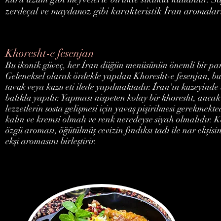
zerdeçal ve maydanoz gibi karakteristik İran aromaları ka
Khoresht-e fesenjan
Bu ikonik güveç, her İran düğün menüsünün önemli bir par
Geleneksel olarak ördekle yapılan Khoresht-e fesenjan, b
tavuk veya kuzu eti ilede yapılmaktadır. İran'ın kuzeyinde
balıkla yapılır. Yapması nispeten kolay bir khoresht, ancak
lezzetlerin sosta gelişmesi için yavaş pişirilmesi gerekmekt
kalın ve kremsi olmalı ve renk neredeyse siyah olmalıdır. 
özgü aroması, öğütülmüş cevizin fındıksı tadı ile nar ekşisin
ekşi aromasını birleştirir.