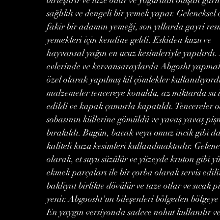
sağlıklı ve dengeli bir yemek yapar. Geleneksel
fakir bir adamın yemeği, son yıllarda gayri res
yemekleri için kendine geldi. Eskiden kuzu ve
hayvansal yağın en ucuz kesimleriyle yapılırdı.
evlerinde ve kervansaraylarda Abgosht yapmak
özel olarak yapılmış kil çömlekler kullanılıyor
malzemeler tencereye konuldu, az miktarda su 
edildi ve kapak çamurla kapatıldı. Tencereler 
sobasının küllerine gömüldü ve yavaş yavaş pi
bırakıldı. Bugün, bacak veya omuz incik gibi d
kaliteli kuzu kesimleri kullanılmaktadır. Gelene
olarak, et suyu süzülür ve yüzeyde kruton gibi y
ekmek parçaları ile bir çorba olarak servis edilir
bakliyat birlikte dövülür ve taze otlar ve sıcak pi
yenir. Abgoosht'un bileşenleri bölgeden bölgeye 
En yaygın versiyonda sadece nohut kullanılır v