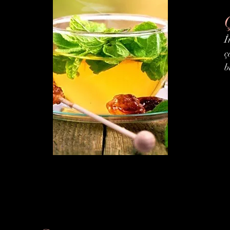
İ
ç
b