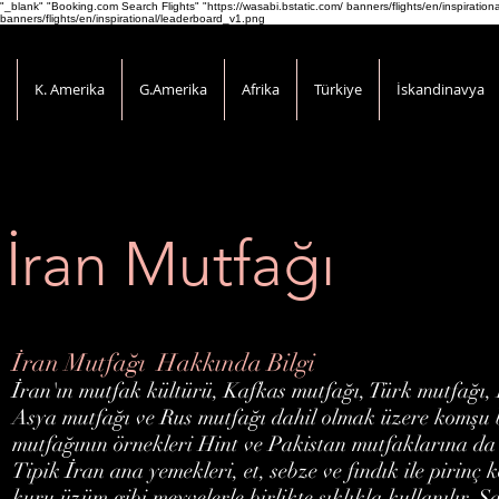
"_blank" "Booking.com Search Flights" "https://wasabi.bstatic.com/ banners/flights/en/inspirati
banners/flights/en/inspirational/leaderboard_v1.png
K. Amerika
G.Amerika
Afrika
Türkiye
İskandinavya
İran Mutfağı
İran Mutfağı Hakkında Bilgi
İran'ın mutfak kültürü, Kafkas mutfağı, Türk mutfağı
Asya mutfağı ve Rus mutfağı dahil olmak üzere komşu böl
mutfağının örnekleri Hint ve Pakistan mutfaklarına da 
Tipik İran ana yemekleri, et, sebze ve fındık ile pirinç 
kuru üzüm gibi meyvelerle birlikte sıklıkla kullanılır. 